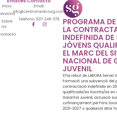
Enlaces
Contacto
Inicio
Email:
info@centromedicosg.com
Servicios
Teléfono: 637-246-379
PROGRAMA DE
Sobre
mi
LA CONTRACT
Contacto
INDEFINIDA DE
JÓVENS QUALIF
EL MARC DEL S
NACIONAL DE 
JUVENIL
S’ha rebut de LABORA Servei V
Formació una subvenció del p
contractació indefinida en 2
qualificada/es inscrita/es en
Garantía Juvenil, actuació su
cofinançament pel Fons Socia
2021-2027 o qualsevol altre f