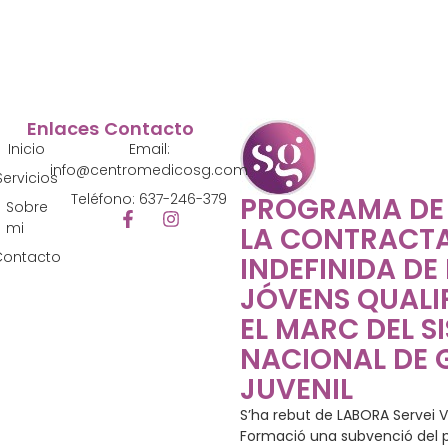
Enlaces
Contacto
Inicio
Email:
info@centromedicosg.com
Servicios
Teléfono: 637-246-379
PROGRAMA DE
Sobre
mi
LA CONTRACT
Contacto
INDEFINIDA DE
JÓVENS QUALIF
EL MARC DEL S
NACIONAL DE 
JUVENIL
S’ha rebut de LABORA Servei V
Formació una subvenció del p