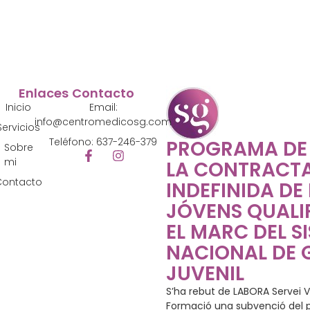
Enlaces
Contacto
Inicio
Email:
info@centromedicosg.com
Servicios
Teléfono: 637-246-379
PROGRAMA DE
Sobre
mi
LA CONTRACT
Contacto
INDEFINIDA DE
JÓVENS QUALIF
EL MARC DEL S
NACIONAL DE 
JUVENIL
S’ha rebut de LABORA Servei V
Formació una subvenció del p