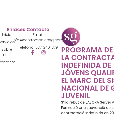
Enlaces
Contacto
Inicio
Email:
info@centromedicosg.com
Servicios
Teléfono: 637-246-379
PROGRAMA DE
Sobre
mi
LA CONTRACT
Contacto
INDEFINIDA DE
JÓVENS QUALIF
EL MARC DEL S
NACIONAL DE 
JUVENIL
S’ha rebut de LABORA Servei V
Formació una subvenció del p
contractació indefinida en 2