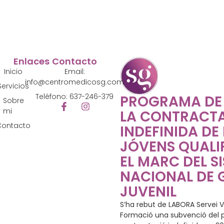
Enlaces
Contacto
Inicio
Email:
info@centromedicosg.com
Servicios
Teléfono: 637-246-379
PROGRAMA DE
Sobre
mi
LA CONTRACT
Contacto
INDEFINIDA DE
JÓVENS QUALIF
EL MARC DEL S
NACIONAL DE 
JUVENIL
S’ha rebut de LABORA Servei V
Formació una subvenció del p