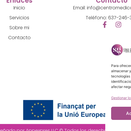
Enlaces
Contacto
Inicio
Email: info@centromedi
Servicios
Teléfono: 637-246-
Sobre mi
Contacto
Para ofrecer
almacenar y/
tecnologías
identificaci
afectar nega
Gestionar lo
A
señado por Appexpres LLC © Todos los derechos reservad