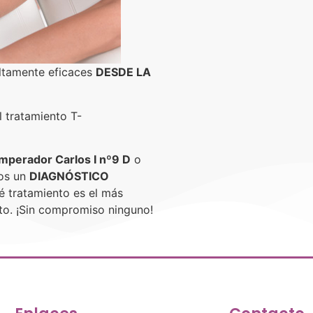
ltamente eficaces
DESDE LA
l tratamiento T-
Emperador Carlos I nº9 D
o
os un
DIAGNÓSTICO
é tratamiento es el más
to. ¡Sin compromiso ninguno!